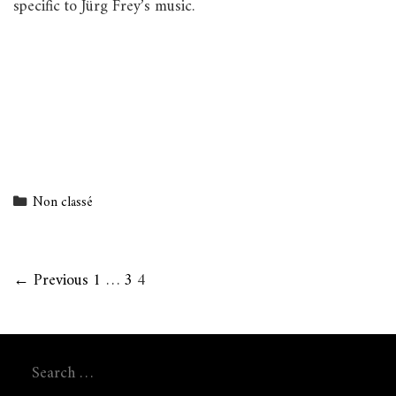
specific to Jürg Frey’s music.
Categories
Non classé
Post
← Previous
1
…
3
4
navigation
Search
for: