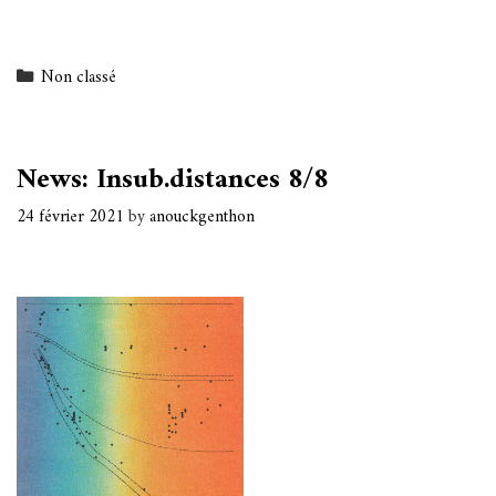
Categories
Non classé
News: Insub​.​distances 8​/​8
24 février 2021
by
anouckgenthon