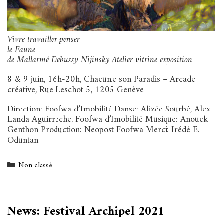
Vivre travailler penser
le Faune
de Mallarmé Debussy Nijinsky Atelier vitrine exposition
8 & 9 juin, 16h-20h, Chacun.e son Paradis – Arcade
créative, Rue Leschot 5, 1205 Genève
Direction: Foofwa d’Imobilité Danse: Alizée Sourbé, Alex
Landa Aguirreche, Foofwa d’Imobilité Musique: Anouck
Genthon Production: Neopost Foofwa Merci: Irédé E.
Oduntan
Categories
Non classé
News: Festival Archipel 2021