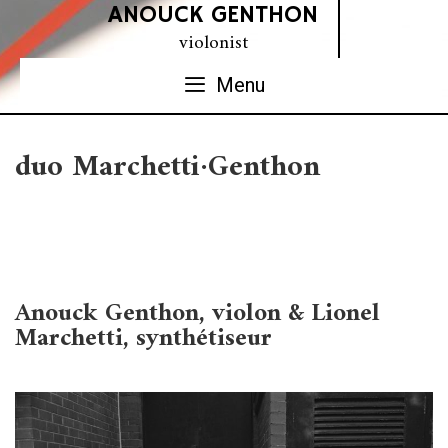
Skip
ANOUCK GENTHON
to
violonist
content
Menu
duo Marchetti·Genthon
Anouck Genthon, violon & Lionel
Marchetti, synthétiseur