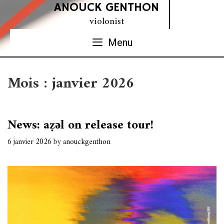
Skip
ANOUCK GENTHON
to
violonist
content
Menu
Mois :
janvier 2026
News: aẓǝl on release tour!
6 janvier 2026
by
anouckgenthon