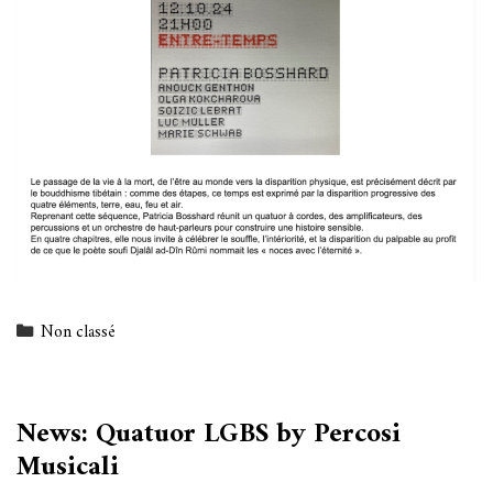
Categories
Non classé
News: Quatuor LGBS by Percosi
Musicali