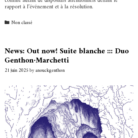
comme autant de dispositifs attentionnels défiant le
rapport à l’événement et à la résolution.
Categories
Non classé
News: Out now! Suite blanche ::: Duo
Genthon·Marchetti
21 juin 2025
by
anouckgenthon