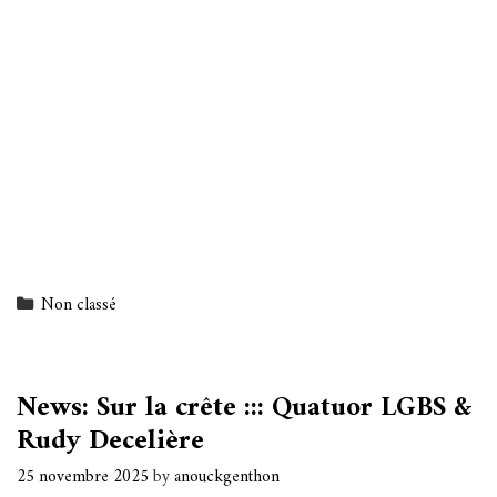
Categories
Non classé
News: Sur la crête ::: Quatuor LGBS &
Rudy Decelière
25 novembre 2025
by
anouckgenthon