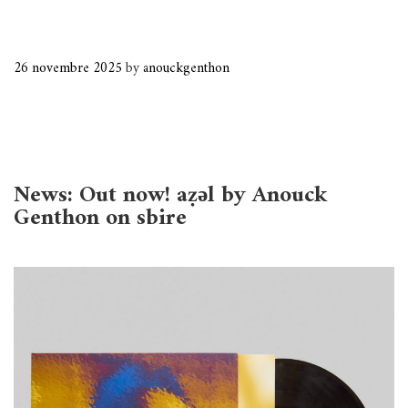
26 novembre 2025
by
anouckgenthon
News: Out now! aẓǝl by Anouck
Genthon on sbire