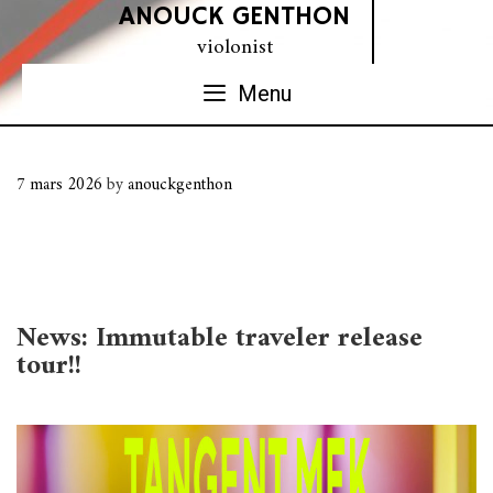
Skip
ANOUCK GENTHON
to
violonist
content
Menu
7 mars 2026
by
anouckgenthon
News: Immutable traveler release
tour!!