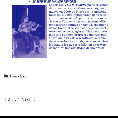
Categories
Non classé
Post
1
2
…
4
Next →
navigation