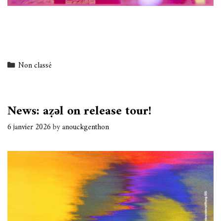
Categories
Non classé
News: aẓǝl on release tour!
6 janvier 2026
by
anouckgenthon